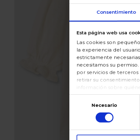
Consentimiento
Esta página web usa cook
Las cookies son pequeños
la experiencia del usuari
estrictamente necesarias
necesitamos su permiso. E
por servicios de tercer
retirar su consentimient
información sobre quién
en nuestraPolítica de coo
Selección
Necesario
de
consentimiento