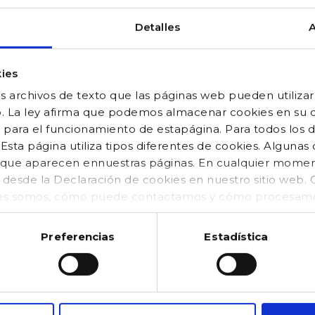
Detalles
A
ies
 archivos de texto que las páginas web pueden utilizar
o. La ley afirma que podemos almacenar cookies en su di
 para el funcionamiento de estapágina. Para todos los 
sta página utiliza tipos diferentes de cookies. Algunas
os que aparecen ennuestras páginas. En cualquier mom
o desde la Declaración de cookies en nuestro sitio web
es somos, cómo puede contactarnos y cómo procesamos
kies (https://www.gocco.es/cookies-policy.html)
Preferencias
Estadística