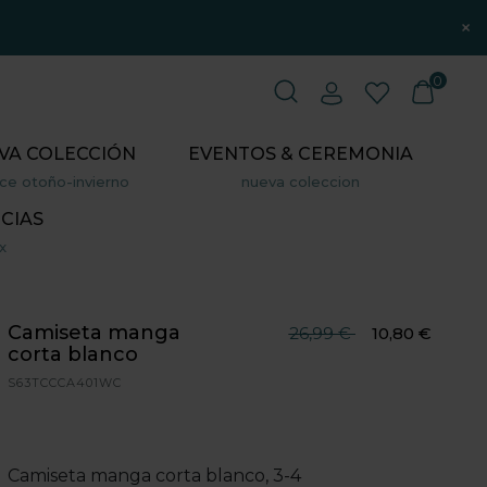
×
0
VA COLECCIÓN
EVENTOS & CEREMONIA
ce otoño-invierno
nueva coleccion
CIAS
x
Camiseta manga
Precio reducido desde
hasta
26,99 €
10,80 €
corta blanco
S63TCCCA401WC
Camiseta manga corta blanco, 3-4