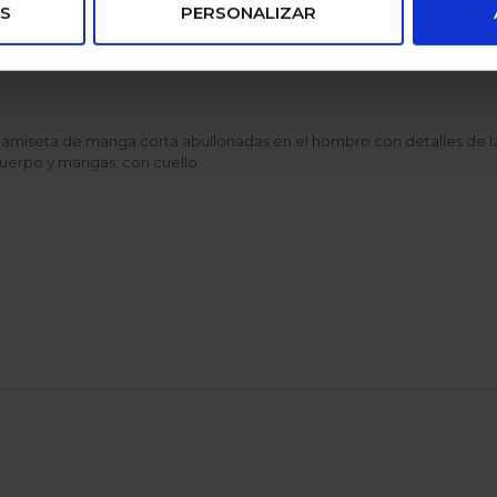
S
PERSONALIZAR
amiseta de manga corta abullonadas en el hombro con detalles de la
uerpo y mangas, con cuello