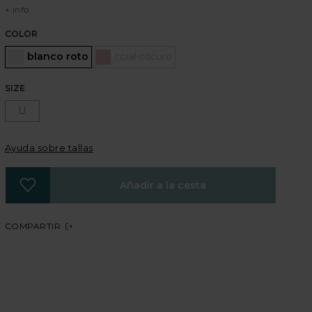
+ info
COLOR
Seleccionado
blanco roto
coral oscuro
SIZE
U
Ayuda sobre tallas
Añadir a la cesta
COMPARTIR