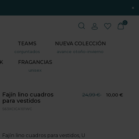
×
0
TEAMS
NUEVA COLECCIÓN
conjuntados
avance otoño-invierno
K
FRAGANCIAS
unisex
Fajín lino cuadros
Precio reducido desde
hasta
24,99 €
10,00 €
para vestidos
S63XCICA101WC
Fajín lino cuadros para vestidos, U