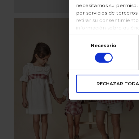
necesitamos su permiso. E
por servicios de tercer
retirar su consentimient
información sobre quién
en nuestraPolítica de coo
Selección
Necesario
de
consentimiento
RECHAZAR TODA