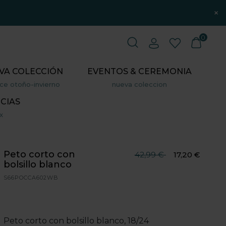
×
0
VA COLECCIÓN
EVENTOS & CEREMONIA
ce otoño-invierno
nueva coleccion
CIAS
x
Peto corto con
Precio reducido desde
hasta
42,99 €
17,20 €
bolsillo blanco
S66POCCA602WB
Peto corto con bolsillo blanco, 18/24