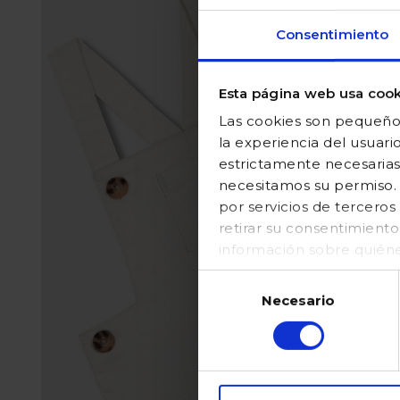
Consentimiento
Esta página web usa cook
Las cookies son pequeños
la experiencia del usuari
estrictamente necesarias
necesitamos su permiso. E
por servicios de tercer
retirar su consentimient
información sobre quién
en nuestraPolítica de coo
Selección
Necesario
de
consentimiento