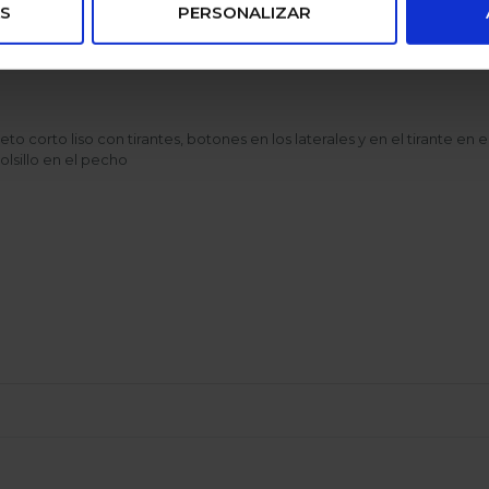
S
PERSONALIZAR
eto corto liso con tirantes, botones en los laterales y en el tirante en e
olsillo en el pecho