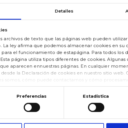
Detalles
A
ies
 archivos de texto que las páginas web pueden utilizar
o. La ley afirma que podemos almacenar cookies en su di
 para el funcionamiento de estapágina. Para todos los 
sta página utiliza tipos diferentes de cookies. Algunas
os que aparecen ennuestras páginas. En cualquier mom
o desde la Declaración de cookies en nuestro sitio web
es somos, cómo puede contactarnos y cómo procesamos
kies (https://www.gocco.es/cookies-policy.html)
Preferencias
Estadística