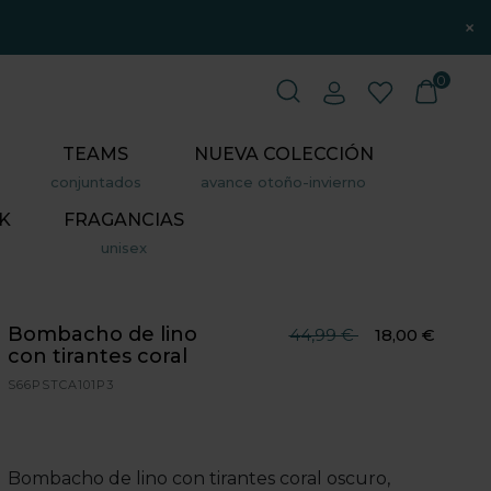
×
0
TEAMS
NUEVA COLECCIÓN
conjuntados
avance otoño-invierno
K
FRAGANCIAS
unisex
Bombacho de lino
Precio reducido desde
hasta
44,99 €
18,00 €
con tirantes coral
S66PSTCA101P3
Bombacho de lino con tirantes coral oscuro,