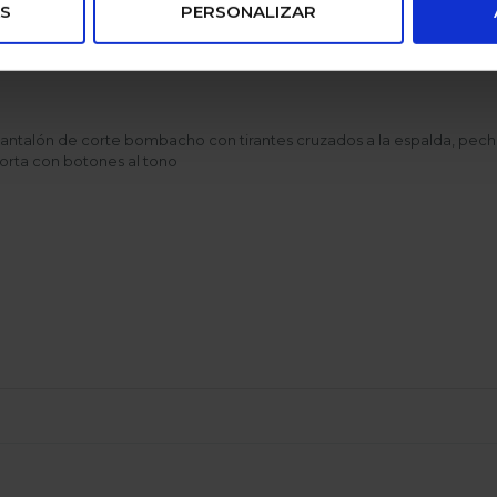
S
PERSONALIZAR
antalón de corte bombacho con tirantes cruzados a la espalda, peche
orta con botones al tono