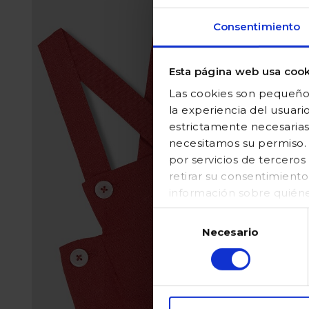
Consentimiento
Esta página web usa cook
Las cookies son pequeños
la experiencia del usuari
estrictamente necesarias
necesitamos su permiso. E
por servicios de tercer
retirar su consentimient
información sobre quién
en nuestraPolítica de coo
Selección
Necesario
de
consentimiento