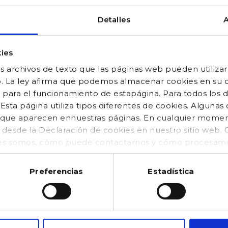
Detalles
A
ies
 archivos de texto que las páginas web pueden utilizar
o. La ley afirma que podemos almacenar cookies en su di
 para el funcionamiento de estapágina. Para todos los 
sta página utiliza tipos diferentes de cookies. Algunas
os que aparecen ennuestras páginas. En cualquier mom
o desde la Declaración de cookies en nuestro sitio web
es somos, cómo puede contactarnos y cómo procesamos
kies (https://www.gocco.es/cookies-policy.html)
Preferencias
Estadística