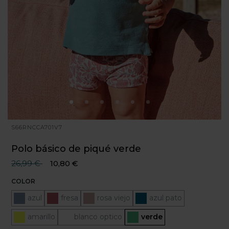
S66RNCCA701V7
Polo básico de piqué verde
Precio reducido desde
hasta
26,99 €
10,80 €
COLOR
azul
fresa
rosa viejo
azul pato
amarillo
blanco optico
Seleccionado
verde