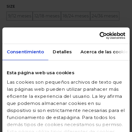
SIZE
9/12 meses
12/18 meses
18/24 meses
24/36 meses
Ayuda sobre tallas
Añadir a la cesta
Consentimiento
Detalles
Acerca de las cookies
Esta página web usa cookies
DESCRIPCIÓN
Las cookies son pequeños archivos de texto que
las páginas web pueden utilizar parahacer más
COMPOSICIÓN
eficiente la experiencia del usuario. La ley afirma
que podemos almacenar cookies en su
GUÍA DE TALLAS
dispositivo si son estrictamente necesarias para el
DEVOLUCIONES
funcionamiento de estapágina. Para todos los
demás tipos de cookies necesitamos su permiso.
Esta página utiliza tipos diferentes de cookies.