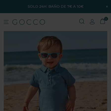
×
SOLO 24H: BAÑO DE 7€ A 10€
0