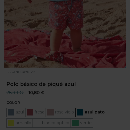
S66RNCCA701Z2
Polo básico de piqué azul
Precio reducido desde
hasta
26,99 €
10,80 €
COLOR
azul
fresa
rosa viejo
Seleccionado
azul pato
amarillo
blanco optico
verde