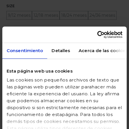
SIZE
9/12 meses
12/18 meses
18/24 meses
24/36 meses
Ayuda sobre tallas
Añadir a la cesta
Consentimiento
Detalles
Acerca de las cookies
Esta página web usa cookies
DESCRIPCIÓN
Las cookies son pequeños archivos de texto que
las páginas web pueden utilizar parahacer más
COMPOSICIÓN
eficiente la experiencia del usuario. La ley afirma
que podemos almacenar cookies en su
GUÍA DE TALLAS
dispositivo si son estrictamente necesarias para el
DEVOLUCIONES
funcionamiento de estapágina. Para todos los
demás tipos de cookies necesitamos su permiso.
Esta página utiliza tipos diferentes de cookies.