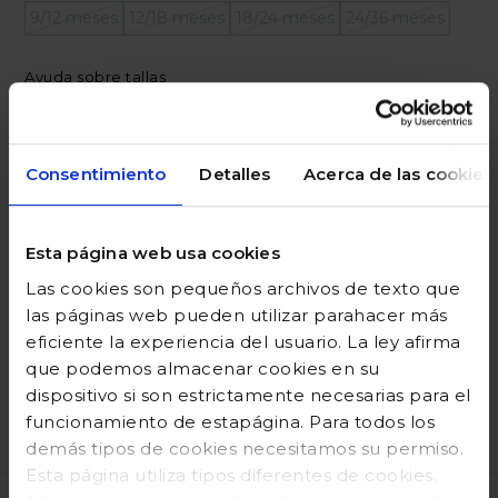
9/12 meses
12/18 meses
18/24 meses
24/36 meses
Ayuda sobre tallas
Añadir a la cesta
Consentimiento
Detalles
Acerca de las cookies
Esta página web usa cookies
DESCRIPCIÓN
Las cookies son pequeños archivos de texto que
COMPOSICIÓN
las páginas web pueden utilizar parahacer más
eficiente la experiencia del usuario. La ley afirma
GUÍA DE TALLAS
que podemos almacenar cookies en su
dispositivo si son estrictamente necesarias para el
DEVOLUCIONES
funcionamiento de estapágina. Para todos los
demás tipos de cookies necesitamos su permiso.
Esta página utiliza tipos diferentes de cookies.