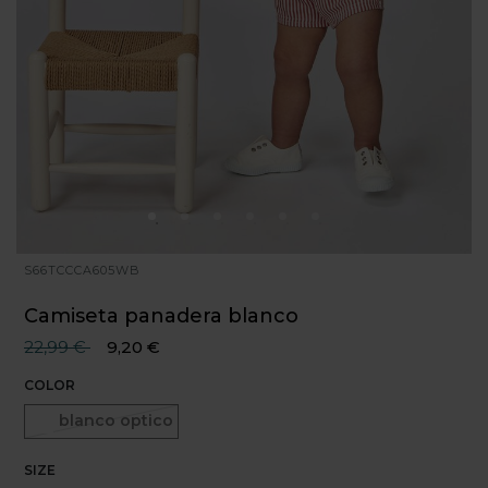
S66TCCCA605WB
Camiseta panadera blanco
Precio reducido desde
hasta
22,99 €
9,20 €
COLOR
Seleccionado
blanco optico
SIZE