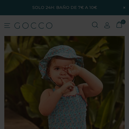
×
SOLO 24H: BAÑO DE 7€ A 10€
0