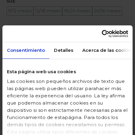
SIZE
9/12 meses
12/18 meses
18/24 meses
24/36 meses
Ayuda sobre tallas
Añadir a la cesta
Consentimiento
Detalles
Acerca de las cookies
Esta página web usa cookies
DESCRIPCIÓN
Las cookies son pequeños archivos de texto que
COMPOSICIÓN
las páginas web pueden utilizar parahacer más
eficiente la experiencia del usuario. La ley afirma
GUÍA DE TALLAS
que podemos almacenar cookies en su
dispositivo si son estrictamente necesarias para el
DEVOLUCIONES
funcionamiento de estapágina. Para todos los
demás tipos de cookies necesitamos su permiso.
Esta página utiliza tipos diferentes de cookies.