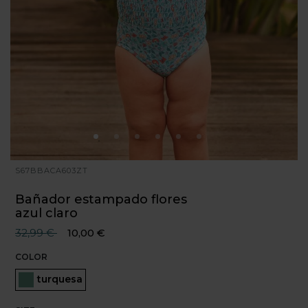
S67BBACA603ZT
Bañador estampado flores
azul claro
Precio reducido desde
hasta
32,99 €
10,00 €
COLOR
Seleccionado
turquesa