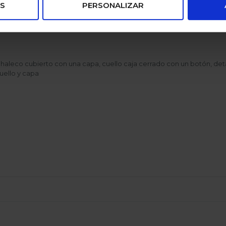
S
PERSONALIZAR
haleco cubierto con una capa, cuello caja cerrado con un botón, det
uello y capa