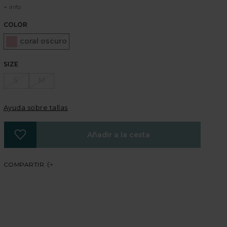
+ info
COLOR
Seleccionado
coral oscuro
SIZE
S
M
Ayuda sobre tallas
Añadir a la cesta
COMPARTIR