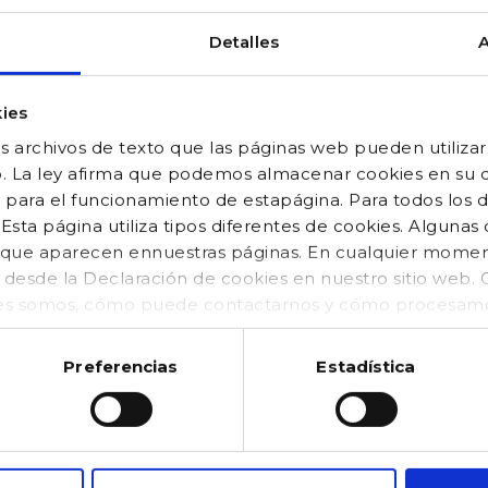
Detalles
A
ies
 archivos de texto que las páginas web pueden utilizar
o. La ley afirma que podemos almacenar cookies en su di
 para el funcionamiento de estapágina. Para todos los 
sta página utiliza tipos diferentes de cookies. Algunas
os que aparecen ennuestras páginas. En cualquier mom
o desde la Declaración de cookies en nuestro sitio web
es somos, cómo puede contactarnos y cómo procesamos
kies (https://www.gocco.es/cookies-policy.html)
Preferencias
Estadística