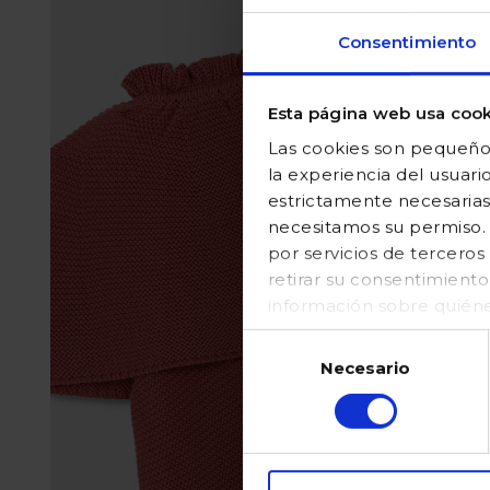
Consentimiento
Esta página web usa cook
Las cookies son pequeños
la experiencia del usuari
estrictamente necesarias
necesitamos su permiso. E
por servicios de tercer
retirar su consentimient
información sobre quién
en nuestraPolítica de coo
Selección
Necesario
de
consentimiento