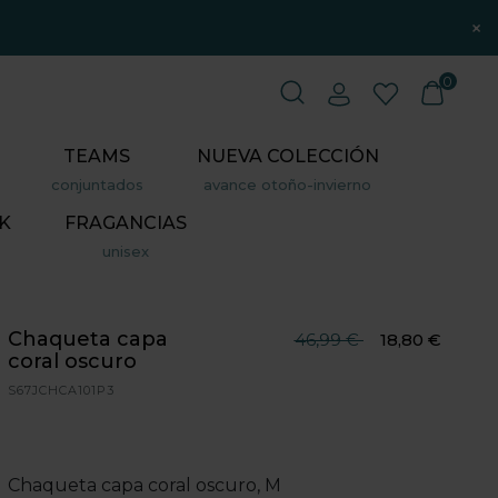
×
0
TEAMS
NUEVA COLECCIÓN
conjuntados
avance otoño-invierno
K
FRAGANCIAS
unisex
Chaqueta capa
Precio reducido desde
hasta
46,99 €
18,80 €
coral oscuro
S67JCHCA101P3
Chaqueta capa coral oscuro, M