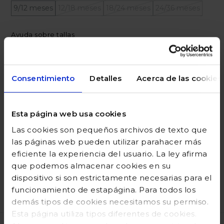
9/12 meses
12/18 meses
18/24 meses
24/36 meses
Ayuda sobre tallas
Añadir a la cesta
Consentimiento
Detalles
Acerca de las cookies
Esta página web usa cookies
DESCRIPCIÓN
Las cookies son pequeños archivos de texto que
COMPOSICIÓN
las páginas web pueden utilizar parahacer más
eficiente la experiencia del usuario. La ley afirma
GUÍA DE TALLAS
que podemos almacenar cookies en su
dispositivo si son estrictamente necesarias para el
DEVOLUCIONES
funcionamiento de estapágina. Para todos los
demás tipos de cookies necesitamos su permiso.
Esta página utiliza tipos diferentes de cookies.