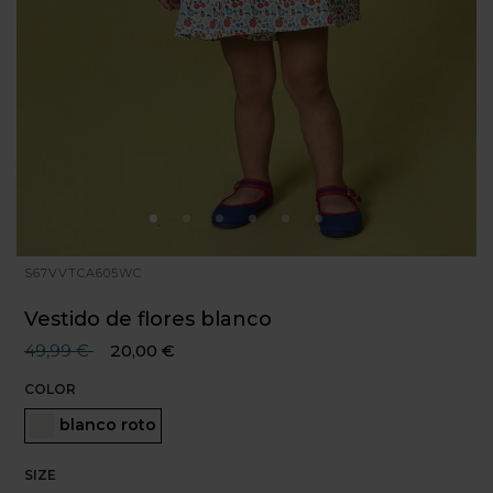
S67VVTCA605WC
Vestido de flores blanco
Precio reducido desde
hasta
49,99 €
20,00 €
COLOR
Seleccionado
blanco roto
SIZE