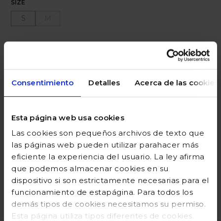
SIZE
S
M
Ayuda sobre tallas
Añadir a la cesta
Consentimiento
Detalles
Acerca de las cookies
Esta página web usa cookies
DESCRIPCIÓN
Las cookies son pequeños archivos de texto que
COMPOSICIÓN
las páginas web pueden utilizar parahacer más
eficiente la experiencia del usuario. La ley afirma
GUÍA DE TALLAS
que podemos almacenar cookies en su
dispositivo si son estrictamente necesarias para el
DEVOLUCIONES
funcionamiento de estapágina. Para todos los
demás tipos de cookies necesitamos su permiso.
Esta página utiliza tipos diferentes de cookies.