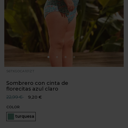
S67XGOCA101ZT
Sombrero con cinta de
florecitas azul claro
Precio reducido desde
hasta
22,99 €
9,20 €
COLOR
Seleccionado
turquesa