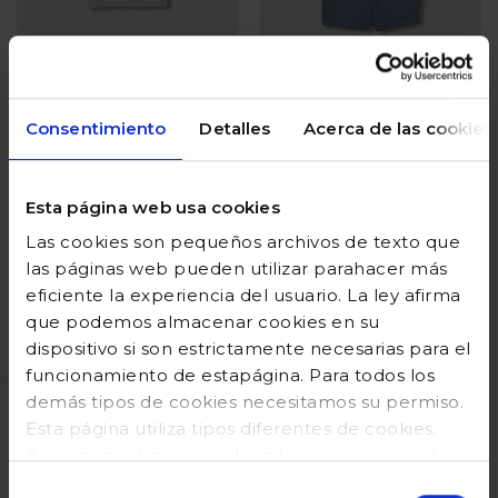
Consentimiento
Detalles
Acerca de las cookies
Camiseta
Peto corto de
panadera blanco
sarga azul claro
Esta página web usa cookies
Precio reducido desde
hasta
Precio reducido desde
hasta
22,99 €
9,20 €
42,99 €
17,20 €
Las cookies son pequeños archivos de texto que
las páginas web pueden utilizar parahacer más
Añadir
Añadir
eficiente la experiencia del usuario. La ley afirma
que podemos almacenar cookies en su
dispositivo si son estrictamente necesarias para el
Valoración del cliente 4 de 5
Valoración del cliente 5 de 
funcionamiento de estapágina. Para todos los
demás tipos de cookies necesitamos su permiso.
Esta página utiliza tipos diferentes de cookies.
VENTAJAS
Algunas cookies son colocadas por servicios de
terceros que aparecen ennuestras páginas. En
Selección