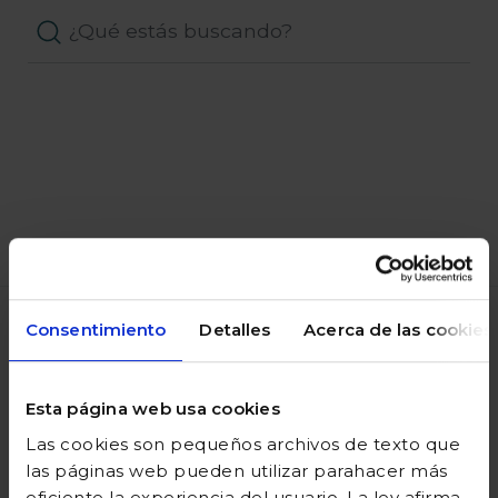
Consentimiento
Detalles
Acerca de las cookies
VENTAJAS
Esta página web usa cookies
Las cookies son pequeños archivos de texto que
las páginas web pueden utilizar parahacer más
Puntos de
envío gratuito
eficiente la experiencia del usuario. La ley afirma