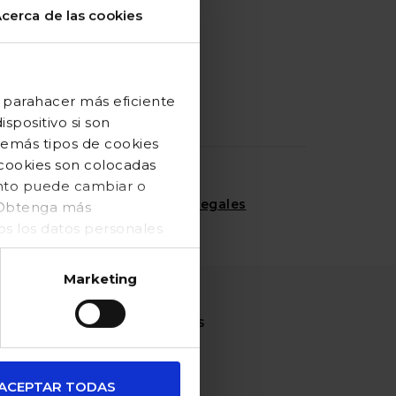
cerca de las cookies
familias
numerosas
 parahacer más eficiente
spositivo si son
demás tipos de cookies
 cookies son colocadas
ento puede cambiar o
Acepto las
condiciones legales
. Obtenga más
 los datos personales
Marketing
ACCIONES SOLIDARIAS
Baby Pelones
ACEPTAR TODAS