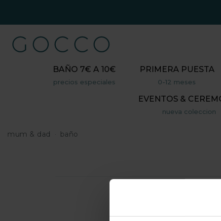
BAÑO 7€ A 10€
PRIMERA PUESTA
precios especiales
0-12 meses
EVENTOS & CEREM
nueva coleccion
mum & dad
baño