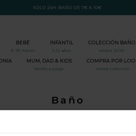
SOLO 24H: BAÑO DE 7€ A 10€
BEBÉ
INFANTIL
COLECCIÓN BAÑO
6-36 meses
3-12 años
verano 2026
ONIA
MUM, DAD & KIDS
COMPRA POR LOO
familia a juego
nueva coleccion
Baño
VENTAJAS