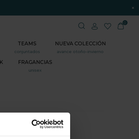
×
0
TEAMS
NUEVA COLECCIÓN
conjuntados
avance otoño-invierno
K
FRAGANCIAS
unisex