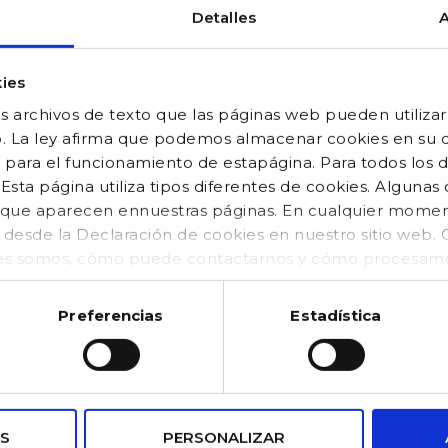
Detalles
A
pagos
Puntos de
seguros
Recogida SEUR
ies
100% confiable
 archivos de texto que las páginas web pueden utilizar
o. La ley afirma que podemos almacenar cookies en su di
 para el funcionamiento de estapágina. Para todos los 
sta página utiliza tipos diferentes de cookies. Algunas
os que aparecen ennuestras páginas. En cualquier mom
CO
suscribirme
o desde la Declaración de cookies en nuestro sitio web
es somos, cómo puede contactarnos y cómo procesamos
kies (https://www.gocco.es/cookies-policy.html)
Preferencias
Estadística
CONDICIONES LEGALES
MI CUENTA
Aviso legal
Mis datos
S
PERSONALIZAR
Condiciones de compra
Pedidos