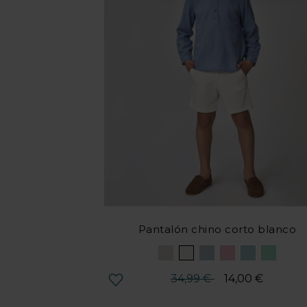
Pantalón chino corto blanco
Precio reducido desde
hasta
34,99 €
14,00 €