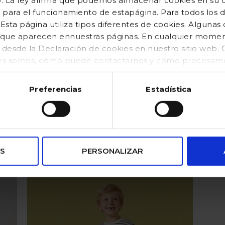
o. La ley afirma que podemos almacenar cookies en su di
 para el funcionamiento de estapágina. Para todos los 
sta página utiliza tipos diferentes de cookies. Algunas
os que aparecen ennuestras páginas. En cualquier mom
o desde la Declaración de cookies en nuestro sitio web
es somos, cómo puede contactarnos y cómo procesamos
kies (https://www.gocco.es/cookies-policy.html)
Preferencias
Estadística
Pantalón corto de lino azul
Precio reducido desde
hasta
42,99 €
17,20 €
S
PERSONALIZAR
Valoración del cliente 4,5 de 5
Valor