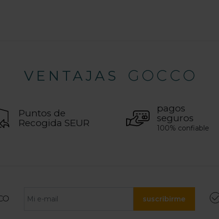
Valoración del cliente 5 de 5
VENTAJAS
pagos
Puntos de
seguros
Recogida SEUR
100% confiable
CO
suscribirme