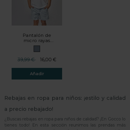
Pantalón de
micro rayas
denim
Precio reducido desde
hasta
39,99 €
16,00 €
Añadir
Valoración del cliente 5 de 5
Rebajas en ropa para niños: ¡estilo y calidad
a precio rebajado!
¿Buscas rebajas en ropa para niños de calidad? ¡En Gocco lo
tienes todo! En esta sección reunimos las prendas más