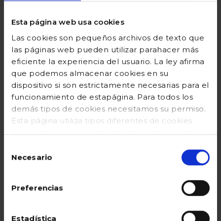
Camisa lino
Camiseta con
cuello mao lisa
print beige
Esta página web usa cookies
blanco
claro
Las cookies son pequeños archivos de texto que
las páginas web pueden utilizar parahacer más
Precio reducido desde
hasta
Precio reducido desde
hasta
42,99 €
17,20 €
22,99 €
9,20 €
eficiente la experiencia del usuario. La ley afirma
que podemos almacenar cookies en su
Añadir
Añadir
dispositivo si son estrictamente necesarias para el
funcionamiento de estapágina. Para todos los
Valoración del cliente 4,5 de 5
Valoración del cliente 4,9 d
demás tipos de cookies necesitamos su permiso.
Esta página utiliza tipos diferentes de cookies.
Algunas cookies son colocadas por servicios de
terceros que aparecen ennuestras páginas. En
Selección
cualquier momento puede cambiar o retirar su
Necesario
de
consentimiento desde la Declaración de cookies
consentimiento
en nuestro sitio web. Obtenga más información
Preferencias
sobre quiénes somos, cómo puede contactarnos
y cómo procesamos los datos personales en
nuestraPolítica de cookies
Estadística