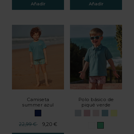
Añadir
Añadir
Valoración del cliente 4 de 5
Valoración del cliente 5 de 
Camiseta
Polo básico de
summer azul
piqué verde
Precio reducido desde
hasta
22,99 €
9,20 €