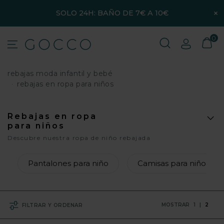
×
SOLO 24H: BAÑO DE 7€ A 10€
0
rebajas moda infantil y bebé
rebajas en ropa para niños
Rebajas en ropa
para niños
Descubre nuestra ropa de niño rebajada
Pantalones para niño
Camisas para niño
MOSTRAR
1
|
2
FILTRAR Y ORDENAR