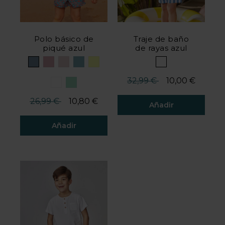
Polo básico de
Traje de baño
piqué azul
de rayas azul
Precio reducido desde
hasta
32,99 €
10,00 €
Precio reducido desde
hasta
26,99 €
10,80 €
Añadir
Añadir
Valoración del cliente 5 de 
Valoración del cliente 5 de 5