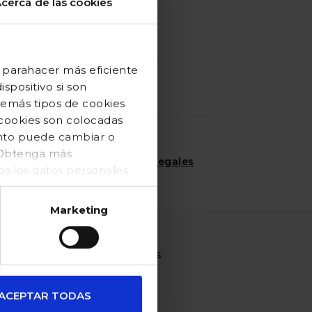
cerca de las cookies
familias
numerosas
 parahacer más eficiente
spositivo si son
demás tipos de cookies
 cookies son colocadas
ento puede cambiar o
. Obtenga más
Acepto las
condiciones legales
 los datos personales
Marketing
ACCIONES SOLIDARIAS
Baby Pelones
ACEPTAR TODAS