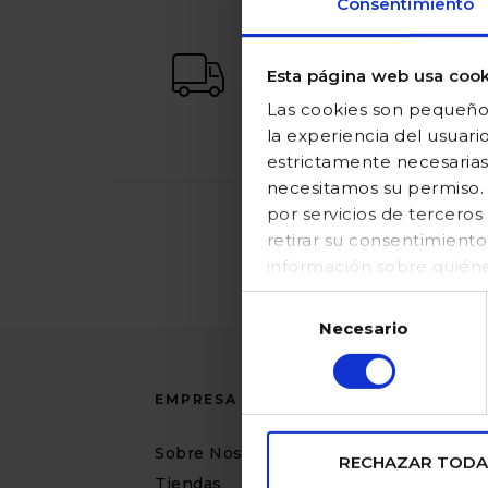
Consentimiento
envío gratuito
a partir de 65€
Esta página web usa cook
(excepto Canarias)
Las cookies son pequeños
la experiencia del usuari
estrictamente necesarias
necesitamos su permiso. E
por servicios de tercer
retirar su consentimient
EL BOLETÍN DE GOC
información sobre quién
en nuestraPolítica de coo
Selección
Necesario
de
consentimiento
EMPRESA
AYUDA
Sobre Nosotros
Preguntas
RECHAZAR TODA
frecuentes
Tiendas