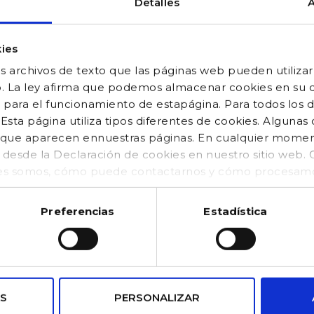
Detalles
A
pagos
Puntos de
seguros
ies
Recogida SEUR
100% confiable
 archivos de texto que las páginas web pueden utilizar
o. La ley afirma que podemos almacenar cookies en su di
 para el funcionamiento de estapágina. Para todos los 
sta página utiliza tipos diferentes de cookies. Algunas
os que aparecen ennuestras páginas. En cualquier mom
o desde la Declaración de cookies en nuestro sitio web
CO
suscribirme
es somos, cómo puede contactarnos y cómo procesamos
kies (https://www.gocco.es/cookies-policy.html)
Preferencias
Estadística
CONDICIONES LEGALES
MI CUENTA
Aviso legal
Mis datos
S
PERSONALIZAR
Condiciones de compra
Pedidos