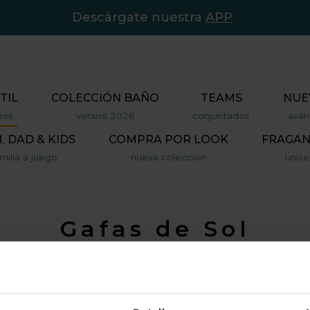
Descárgate nuestra
APP
TIL
COLECCIÓN BAÑO
TEAMS
NUE
ños
verano 2026
conjuntados
avan
 DAD & KIDS
COMPRA POR LOOK
FRAGAN
milia a juego
nueva coleccion
unise
Gafas de Sol
VENTAJAS