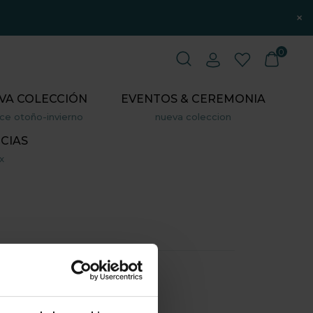
×
0
VA COLECCIÓN
EVENTOS & CEREMONIA
ce otoño-invierno
nueva coleccion
CIAS
x