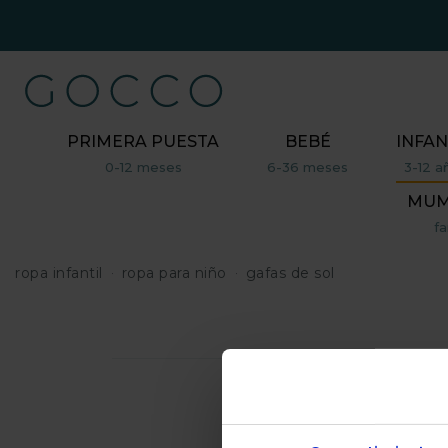
PRIMERA PUESTA
BEBÉ
INFAN
0-12 meses
6-36 meses
3-12 a
MUM,
fa
ropa infantil
ropa para niño
gafas de sol