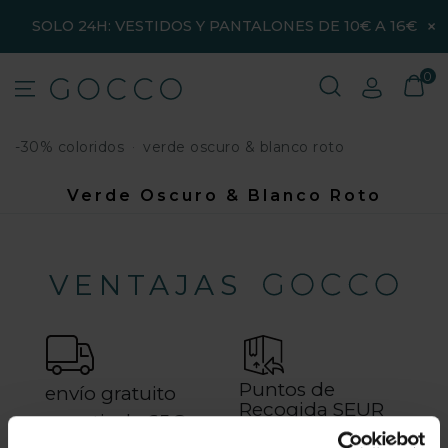
×
SOLO 24H: VESTIDOS Y PANTALONES DE 10€ A 16€
0
-30% coloridos
verde oscuro & blanco roto
Verde Oscuro & Blanco Roto
VENTAJAS
Puntos de
envío gratuito
Recogida SEUR
a partir de 65€