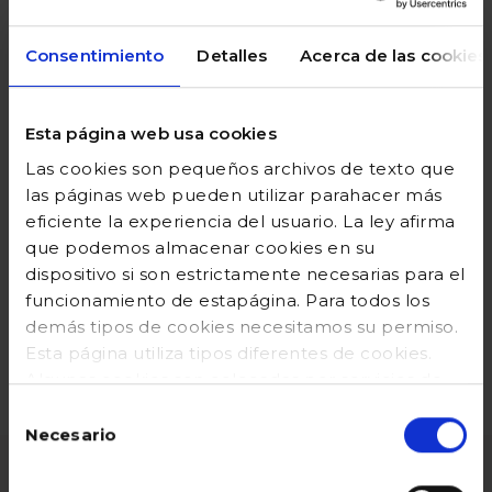
(excepto Canarias)
Consentimiento
Detalles
Acerca de las cookies
Esta página web usa cookies
Las cookies son pequeños archivos de texto que
las páginas web pueden utilizar parahacer más
eficiente la experiencia del usuario. La ley afirma
pagos seguros
familias
que podemos almacenar cookies en su
numerosas
100% confiable
dispositivo si son estrictamente necesarias para el
funcionamiento de estapágina. Para todos los
demás tipos de cookies necesitamos su permiso.
Esta página utiliza tipos diferentes de cookies.
Algunas cookies son colocadas por servicios de
terceros que aparecen ennuestras páginas. En
Selección
cualquier momento puede cambiar o retirar su
Necesario
de
consentimiento desde la Declaración de cookies
consentimiento
en nuestro sitio web. Obtenga más información